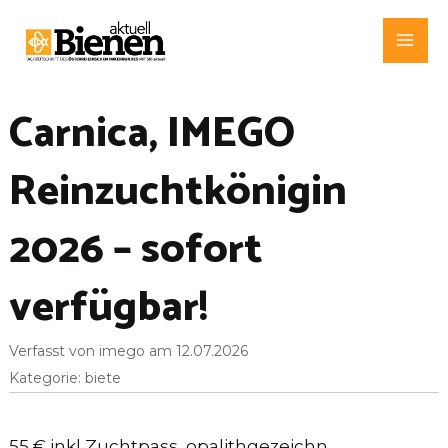
Zum
Inhalt
Mai
springen
Me
Carnica, IMEGO
Reinzuchtkönigin
2026 – sofort
verfügbar!
Verfasst von imego am 12.07.2026
Kategorie: biete
55 € inkl Zuchtpass, opalithgezeichn,