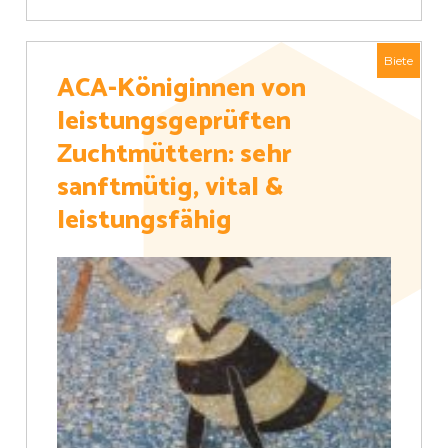
Biete
ACA-Königinnen von
leistungsgeprüften
Zuchtmüttern: sehr
sanftmütig, vital &
leistungsfähig