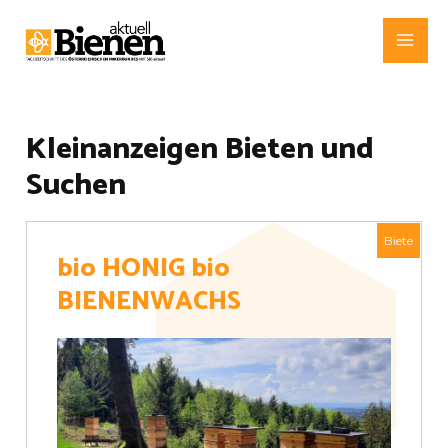
Zum
Inhalt
Mai
springen
Me
Kleinanzeigen Bieten und
Suchen
Biete
bio HONIG bio
BIENENWACHS